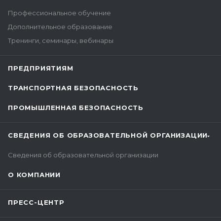
+7 (347) 201 55 02
Профессиональное обучение
Дополнительное образование
Москва, ул. Коминтерна, дом 7,
Тренинги, семинары, вебинары
корп. 2, офис 620
8 (499) 444-51-60
ПРЕДПРИЯТИЯМ
ТРАНСПОРТНАЯ БЕЗОПАСНОСТЬ
г. Миасс, ул. Лихачева, 20
+7 (3513) 25-06-10
ПРОМЫШЛЕННАЯ БЕЗОПАСНОСТЬ
СВЕДЕНИЯ ОБ ОБРАЗОВАТЕЛЬНОЙ ОРГАНИЗАЦИИ
Сведения об образовательной организации
О КОМПАНИИ
ПРЕСС-ЦЕНТР